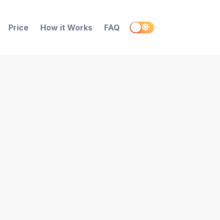
Price
How it Works
FAQ