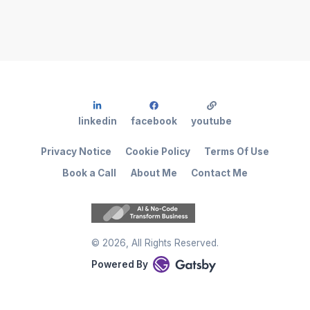
linkedin
facebook
youtube
Privacy Notice
Cookie Policy
Terms Of Use
Book a Call
About Me
Contact Me
©
2026
, All Rights Reserved.
Powered By