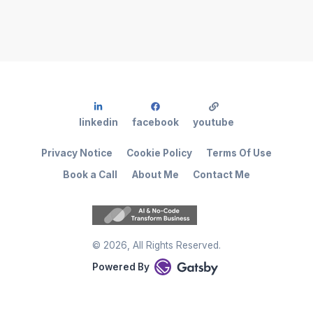
linkedin
facebook
youtube
Privacy Notice
Cookie Policy
Terms Of Use
Book a Call
About Me
Contact Me
©
2026
, All Rights Reserved.
Powered By